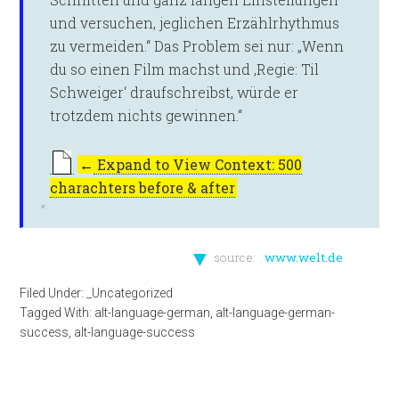
und versuchen, jeglichen Erzählrhythmus
zu vermeiden.“ Das Problem sei nur: „Wenn
du so einen Film machst und ‚Regie: Til
Schweiger‘ draufschreibst, würde er
trotzdem nichts gewinnen.“
←
Expand to View Context: 500
charachters before & after
▼
source:
www.welt.de
Filed Under:
_Uncategorized
Tagged With:
alt-language-german
,
alt-language-german-
success
,
alt-language-success