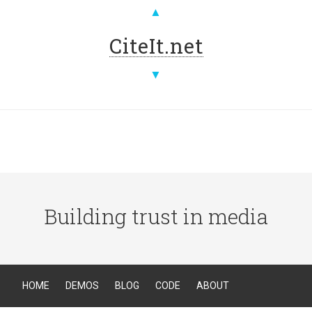
▲
CiteIt.net
▼
Building trust in media
HOME
DEMOS
BLOG
CODE
ABOUT