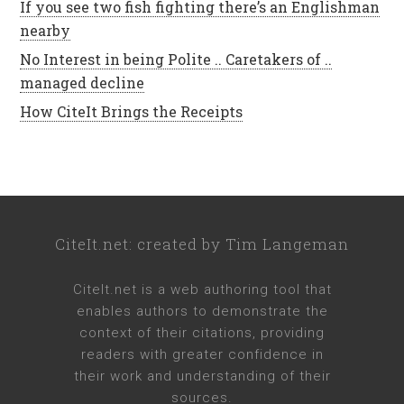
If you see two fish fighting there’s an Englishman
nearby
No Interest in being Polite .. Caretakers of ..
managed decline
How CiteIt Brings the Receipts
CiteIt.net
: created by
Tim Langeman
CiteIt.net
is a web authoring tool that
enables authors to demonstrate the
context of their citations, providing
readers with greater confidence in
their work and understanding of their
sources.