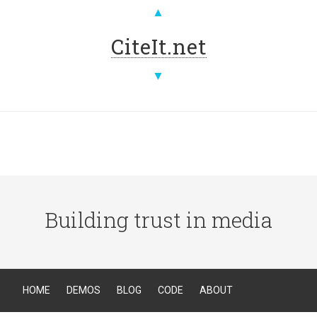
▲
CiteIt.net
▼
Building trust in media
HOME
DEMOS
BLOG
CODE
ABOUT