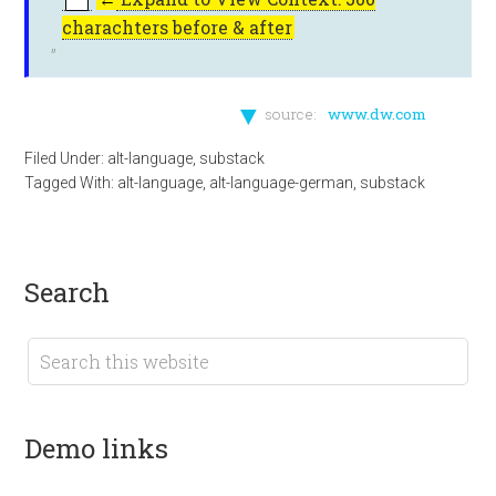
charachters before & after
▼
source:
www.dw.com
Filed Under:
alt-language
,
substack
Tagged With:
alt-language
,
alt-language-german
,
substack
search
demo links